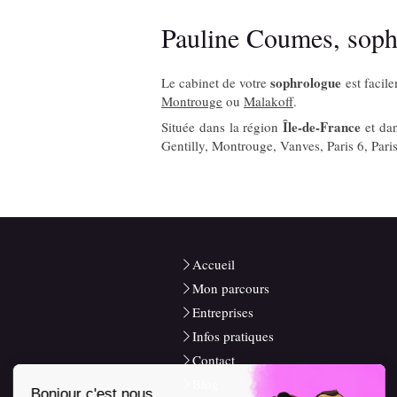
Pauline Coumes, sophr
sophrologue
Le cabinet de votre
est facil
Montrouge
ou
Malakoff
.
Île-de-France
Située dans la région
et da
Gentilly, Montrouge, Vanves, Paris 6, Pari
Accueil
Mon parcours
Entreprises
Infos pratiques
Contact
Blog