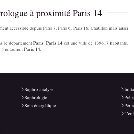
ologue à proximité Paris 14
ement accessible depuis
Paris 7
,
Paris 6
,
Paris 16
,
Châtillon
mais aussi
Paris
Paris 14
ns le département
,
est une ville de 139617 habitants.
Paris 14
s 5 entourent
.
Sophro-analyse
Initi
Sophrologie
Prép
Soin énergétique
Périn
L'enf