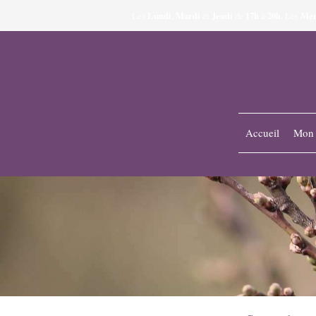
Lundi
Mardi
Jeudi
17h
20h
Mer
Les
,
et
de
à
.
Les
Accueil
Mon 