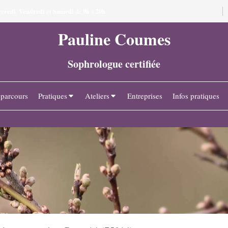
credi
Vendredi
Samedi
9h
20h
,
et
de
à
.
Pauline Coumes
Sophrologue certifiée
parcours
Pratiques
Ateliers
Entreprises
Infos pratiques