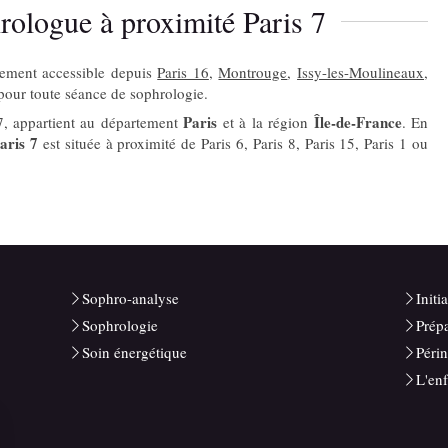
ologue à proximité Paris 7
lement accessible depuis
Paris 16
,
Montrouge
,
Issy-les-Moulineaux
,
our toute séance de sophrologie.
Paris
Île-de-France
7, appartient au département
et à la région
. En
aris 7
est située à proximité de Paris 6, Paris 8, Paris 15, Paris 1 ou
Sophro-analyse
Initi
Sophrologie
Prép
Soin énergétique
Périn
L'enf