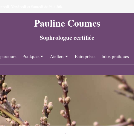
credi
Vendredi
Samedi
9h
20h
,
et
de
à
.
Pauline Coumes
Sophrologue certifiée
parcours
Pratiques
Ateliers
Entreprises
Infos pratiques