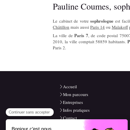
Pauline Coumes, sophr
sophrologue
Le cabinet de votre
est faci
Châtillon
mais aussi
Paris 14
ou
Malakoff
p
Paris 7
La ville de
, de code postal 7500
P
2010, la ville comptait 58859 habitants.
Paris 2.
Accueil
Mon parcours
Entreprises
Infos pratiques
Contact
Blog