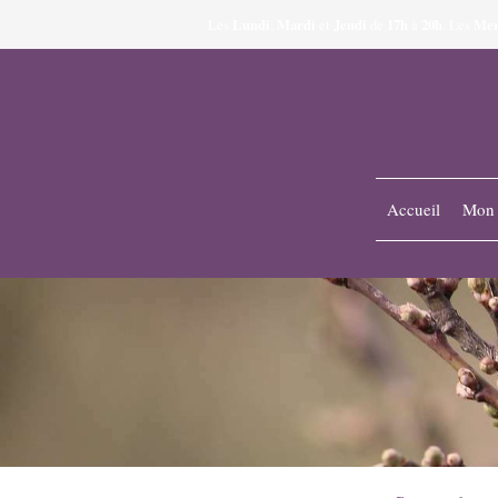
Lundi
Mardi
Jeudi
17h
20h
Mer
Les
,
et
de
à
.
Les
Accueil
Mon 